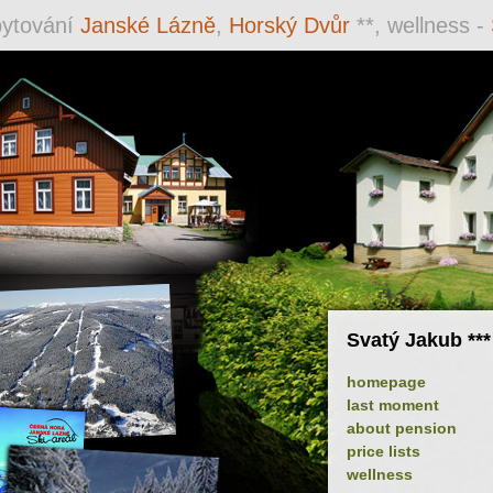
ytování
Janské Lázně
,
Horský Dvůr
**, wellness -
Svatý Jakub ***
homepage
last moment
about pension
price lists
wellness